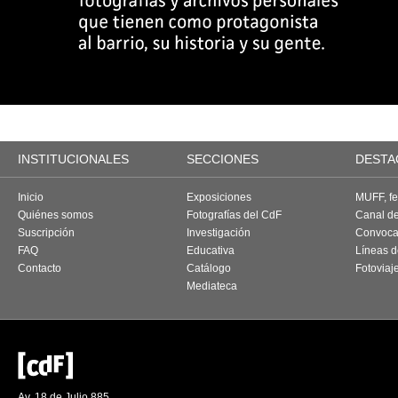
INSTITUCIONALES
SECCIONES
DESTA
Inicio
Exposiciones
MUFF, fes
Quiénes somos
Fotografías del CdF
Canal d
Suscripción
Investigación
Convoca
FAQ
Educativa
Líneas d
Contacto
Catálogo
Fotoviaj
Mediateca
Av. 18 de Julio 885