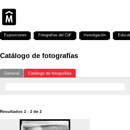
Exposiciones
Fotografías del CdF
Investigación
Educat
Catálogo de fotografías
General
Catálogo de fotografías
Resultados
1
-
1
de
1