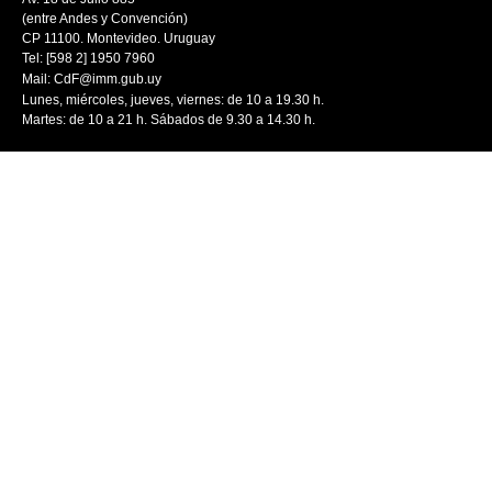
(entre Andes y Convención)
CP 11100. Montevideo. Uruguay
Tel: [598 2] 1950 7960
Mail:
CdF@imm.gub.uy
Lunes, miércoles, jueves, viernes: de 10 a 19.30 h.
Martes: de 10 a 21 h. Sábados de 9.30 a 14.30 h.