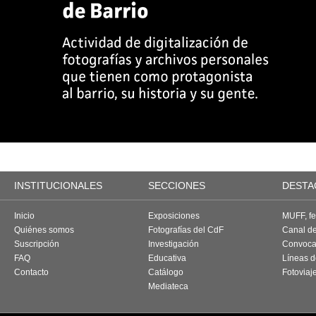
INSTITUCIONALES
SECCIONES
DESTA
Inicio
Exposiciones
MUFF, fes
Quiénes somos
Fotografías del CdF
Canal d
Suscripción
Investigación
Convoca
FAQ
Educativa
Líneas d
Contacto
Catálogo
Fotoviaj
Mediateca