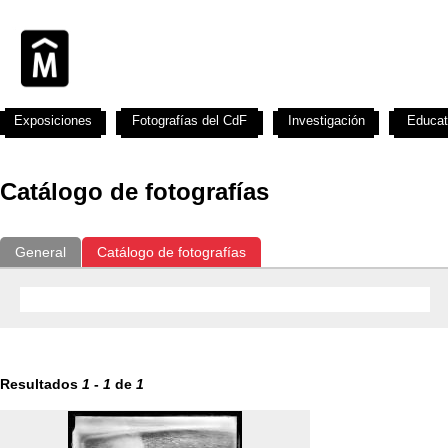
Exposiciones
Fotografías del CdF
Investigación
Educat
Catálogo de fotografías
General
Catálogo de fotografías
Resultados
1
-
1
de
1