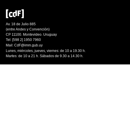
Av. 18 de Julio 885
(entre Andes y Convención)
CP 11100. Montevideo. Uruguay
Tel: [598 2] 1950 7960
Mail:
CdF@imm.gub.uy
Lunes, miércoles, jueves, viernes: de 10 a 19.30 h.
Martes: de 10 a 21 h. Sábados de 9.30 a 14.30 h.