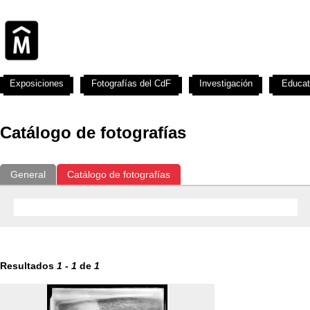
Exposiciones
Fotografías del CdF
Investigación
Educat
Catálogo de fotografías
General
Catálogo de fotografías
Resultados
1
-
1
de
1