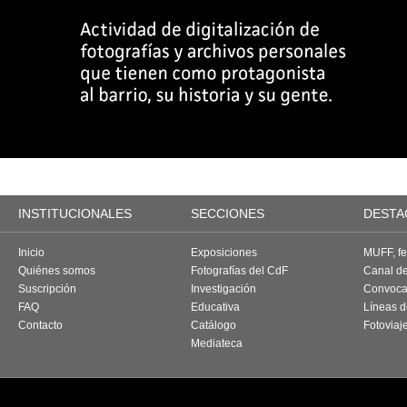
INSTITUCIONALES
SECCIONES
DESTA
Inicio
Exposiciones
MUFF, fes
Quiénes somos
Fotografías del CdF
Canal d
Suscripción
Investigación
Convoca
FAQ
Educativa
Líneas d
Contacto
Catálogo
Fotoviaj
Mediateca