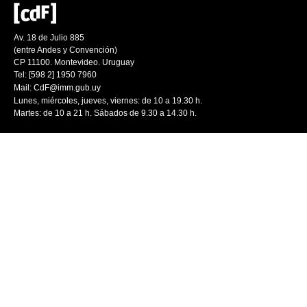
Av. 18 de Julio 885
(entre Andes y Convención)
CP 11100. Montevideo. Uruguay
Tel: [598 2] 1950 7960
Mail:
CdF@imm.gub.uy
Lunes, miércoles, jueves, viernes: de 10 a 19.30 h.
Martes: de 10 a 21 h. Sábados de 9.30 a 14.30 h.