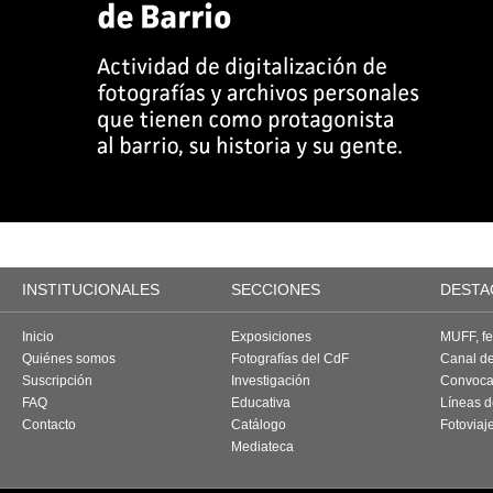
INSTITUCIONALES
SECCIONES
DESTA
Inicio
Exposiciones
MUFF, fes
Quiénes somos
Fotografías del CdF
Canal d
Suscripción
Investigación
Convoca
FAQ
Educativa
Líneas d
Contacto
Catálogo
Fotoviaj
Mediateca