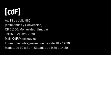
Av. 18 de Julio 885
(entre Andes y Convención)
CP 11100. Montevideo. Uruguay
Tel: [598 2] 1950 7960
Mail:
CdF@imm.gub.uy
Lunes, miércoles, jueves, viernes: de 10 a 19.30 h.
Martes: de 10 a 21 h. Sábados de 9.30 a 14.30 h.