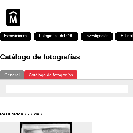
Exposiciones
Fotografías del CdF
Investigación
Educat
Catálogo de fotografías
General
Catálogo de fotografías
Resultados
1
-
1
de
1