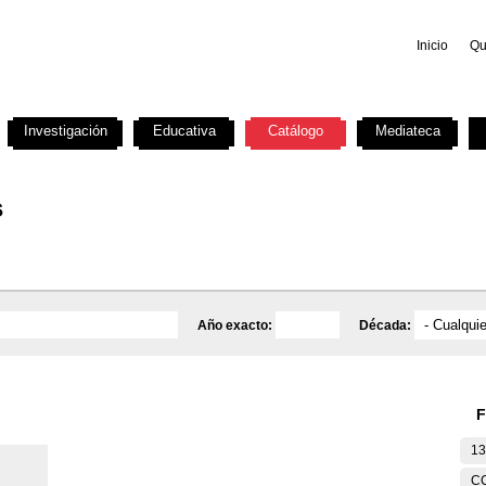
Inicio
Qu
Investigación
Educativa
Catálogo
Mediateca
s
Año exacto:
Década:
F
13
C