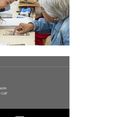
Razón
e CdF