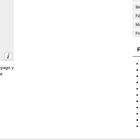
Be
Fá
Mu
Fo
P
ayago y
de