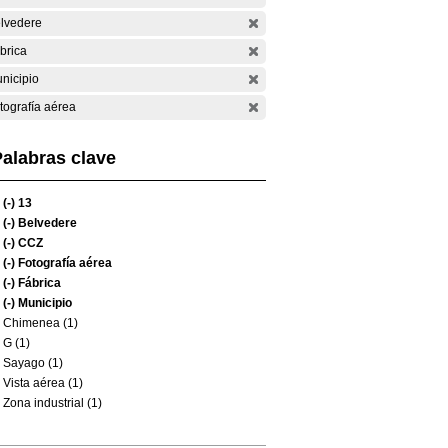
lvedere
brica
nicipio
tografía aérea
alabras clave
(-)
13
(-)
Belvedere
(-)
CCZ
(-)
Fotografía aérea
(-)
Fábrica
(-)
Municipio
Chimenea (1)
G (1)
Sayago (1)
Vista aérea (1)
Zona industrial (1)