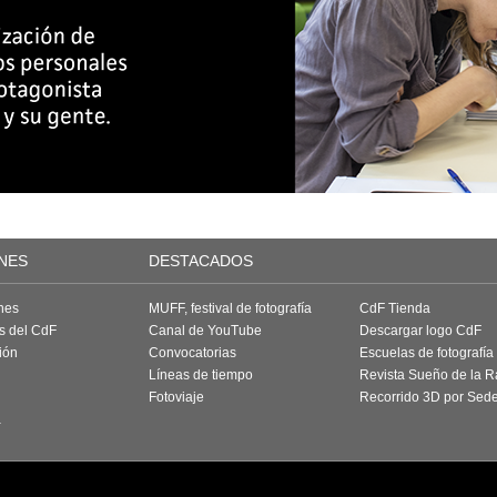
NES
DESTACADOS
nes
MUFF, festival de fotografía
CdF Tienda
as del CdF
Canal de YouTube
Descargar logo CdF
ión
Convocatorias
Escuelas de fotografía
Líneas de tiempo
Revista Sueño de la 
Fotoviaje
Recorrido 3D por Sed
a