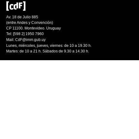
Av. 18 de Julio 885
(entre Andes y Convención)
CP 11100. Montevideo. Uruguay
Tel: [598 2] 1950 7960
Mail:
CdF@imm.gub.uy
Lunes, miércoles, jueves, viernes: de 10 a 19.30 h.
Martes: de 10 a 21 h. Sábados de 9.30 a 14.30 h.