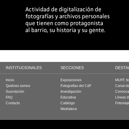
INSTITUCIONALES
SECCIONES
DESTA
Inicio
Exposiciones
MUFF, fes
Quiénes somos
Fotografías del CdF
Canal d
Suscripción
Investigación
Convoca
FAQ
Educativa
Líneas d
Contacto
Catálogo
Fotoviaj
Mediateca