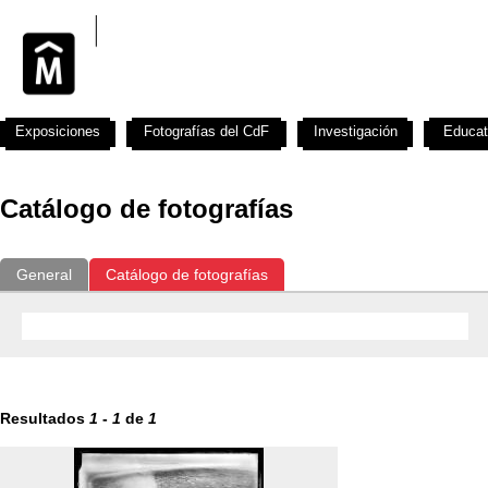
Exposiciones
Fotografías del CdF
Investigación
Educat
Catálogo de fotografías
General
Catálogo de fotografías
Resultados
1
-
1
de
1