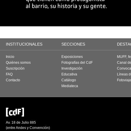
INSTITUCIONALES
SECCIONES
DESTA
Inicio
Exposiciones
MUFF, fes
Quiénes somos
Fotografías del CdF
Canal d
Suscripción
Investigación
Convoca
FAQ
Educativa
Líneas d
Contacto
Catálogo
Fotoviaj
Mediateca
Av. 18 de Julio 885
(entre Andes y Convención)