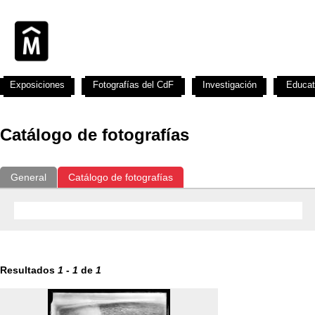
Exposiciones
Fotografías del CdF
Investigación
Educat
Catálogo de fotografías
General
Catálogo de fotografías
Resultados
1
-
1
de
1