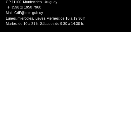
CP 11100. Montevideo. Uruguay
Tel: [598 2] 1950 7960
Mail:
CdF@imm.gub.uy
Lunes, miércoles, jueves, viernes: de 10 a 19.30 h.
Martes: de 10 a 21 h. Sábados de 9.30 a 14.30 h.