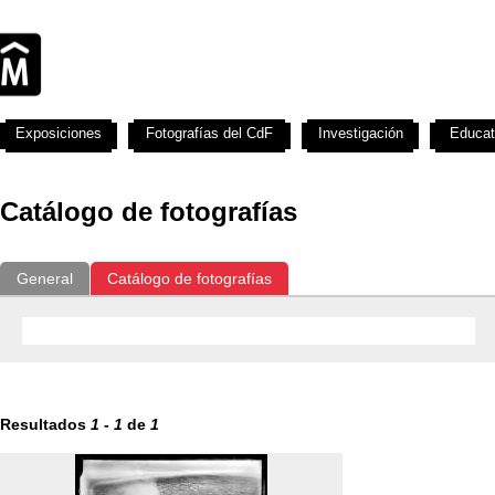
Exposiciones
Fotografías del CdF
Investigación
Educat
Catálogo de fotografías
General
Catálogo de fotografías
Resultados
1
-
1
de
1