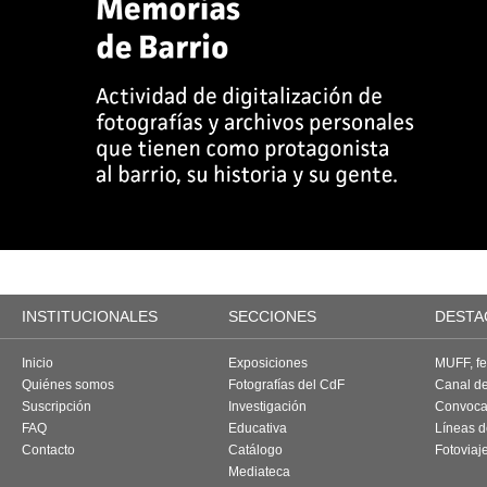
INSTITUCIONALES
SECCIONES
DESTA
Inicio
Exposiciones
MUFF, fes
Quiénes somos
Fotografías del CdF
Canal d
Suscripción
Investigación
Convoca
FAQ
Educativa
Líneas d
Contacto
Catálogo
Fotoviaj
Mediateca