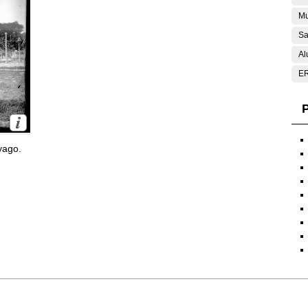
Mu
Sa
Al
E
P
yago.