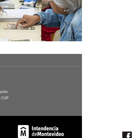
Razón
e CdF