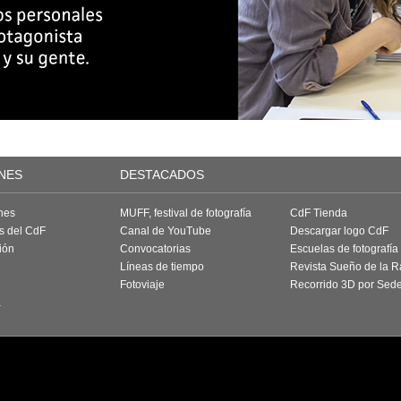
NES
DESTACADOS
nes
MUFF, festival de fotografía
CdF Tienda
as del CdF
Canal de YouTube
Descargar logo CdF
ión
Convocatorias
Escuelas de fotografía
Líneas de tiempo
Revista Sueño de la 
Fotoviaje
Recorrido 3D por Sed
a