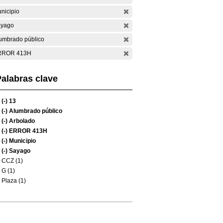
nicipio
yago
umbrado público
RROR 413H
alabras clave
(-)
13
(-)
Alumbrado público
(-)
Arbolado
(-)
ERROR 413H
(-)
Municipio
(-)
Sayago
CCZ (1)
G (1)
Plaza (1)