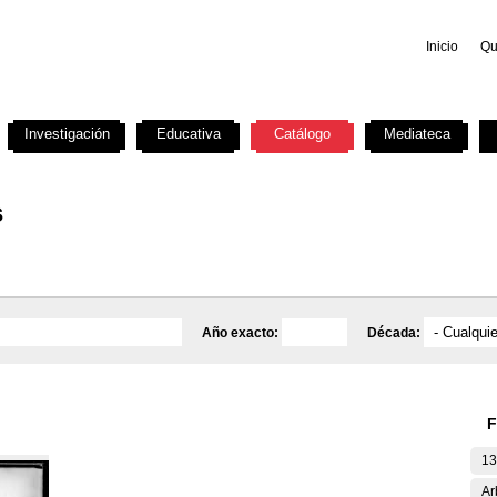
Inicio
Qu
Investigación
Educativa
Catálogo
Mediateca
s
Año exacto:
Década:
F
13
Ar