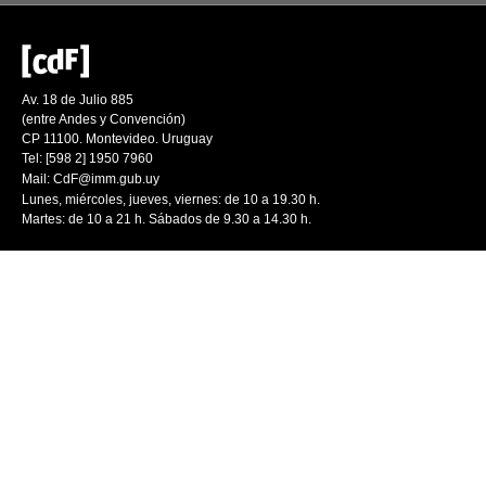
Av. 18 de Julio 885
(entre Andes y Convención)
CP 11100. Montevideo. Uruguay
Tel: [598 2] 1950 7960
Mail:
CdF@imm.gub.uy
Lunes, miércoles, jueves, viernes: de 10 a 19.30 h.
Martes: de 10 a 21 h. Sábados de 9.30 a 14.30 h.