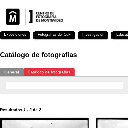
Exposiciones
Fotografías del CdF
Investigación
Educat
Catálogo de fotografías
General
Catálogo de fotografías
Resultados
1
-
2
de
2