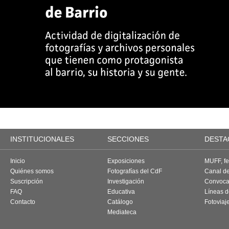
INSTITUCIONALES
SECCIONES
DESTA
Inicio
Exposiciones
MUFF, fes
Quiénes somos
Fotografías del CdF
Canal d
Suscripción
Investigación
Convoca
FAQ
Educativa
Líneas d
Contacto
Catálogo
Fotoviaj
Mediateca