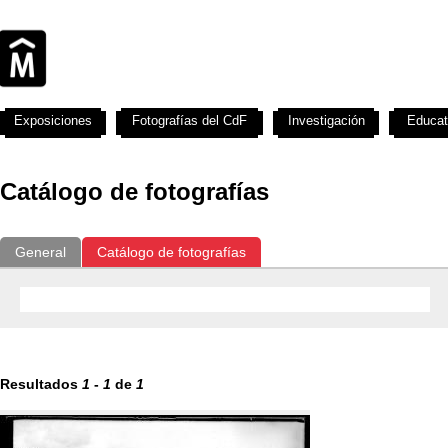
Exposiciones
Fotografías del CdF
Investigación
Educat
Catálogo de fotografías
General
Catálogo de fotografías
Resultados
1
-
1
de
1