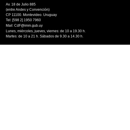
Av. 18 de Julio 885
(entre Andes y Convención)
CP 11100. Montevideo. Uruguay
Tel: [598 2] 1950 7960
Mail:
CdF@imm.gub.uy
Lunes, miércoles, jueves, viernes: de 10 a 19.30 h.
Martes: de 10 a 21 h. Sábados de 9.30 a 14.30 h.