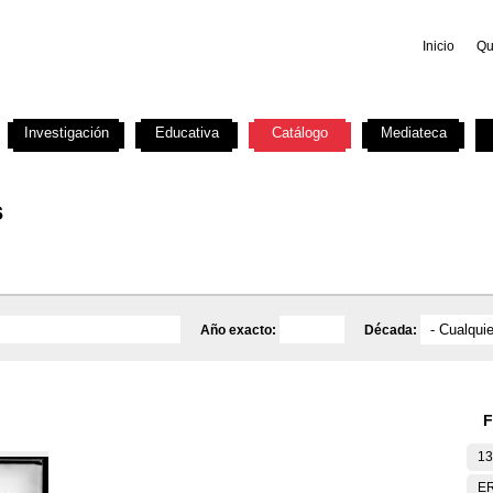
Inicio
Qu
Investigación
Educativa
Catálogo
Mediateca
s
Año exacto:
Década:
F
13
E