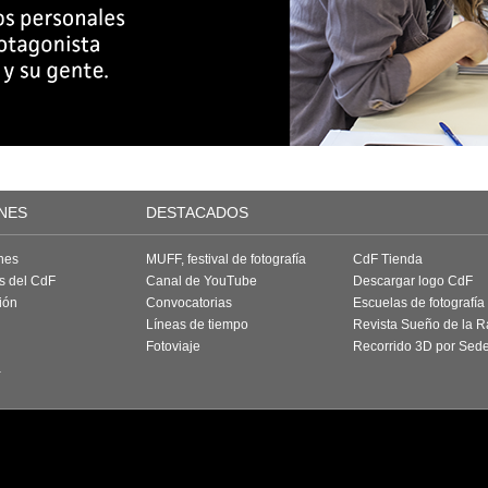
NES
DESTACADOS
nes
MUFF, festival de fotografía
CdF Tienda
as del CdF
Canal de YouTube
Descargar logo CdF
ión
Convocatorias
Escuelas de fotografía
Líneas de tiempo
Revista Sueño de la 
Fotoviaje
Recorrido 3D por Sed
a