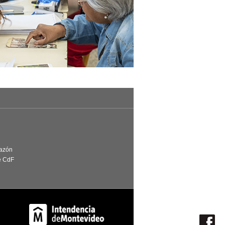
Razón
e CdF