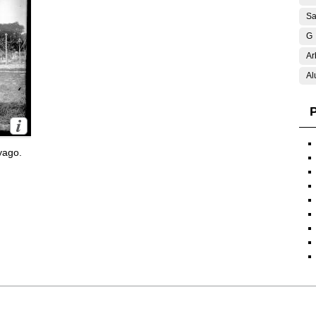
Sa
G
Ar
Al
P
yago.