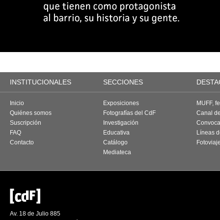
INSTITUCIONALES
SECCIONES
DESTA
Inicio
Exposiciones
MUFF, fes
Quiénes somos
Fotografías del CdF
Canal d
Suscripción
Investigación
Convoca
FAQ
Educativa
Líneas d
Contacto
Catálogo
Fotoviaj
Mediateca
Av. 18 de Julio 885