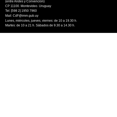
(entre Andes y Convención)
CP 11100. Montevideo. Uruguay
Tel: [598 2] 1950 7960
Mail:
CdF@imm.gub.uy
Lunes, miércoles, jueves, viernes: de 10 a 19.30 h.
Martes: de 10 a 21 h. Sábados de 9.30 a 14.30 h.