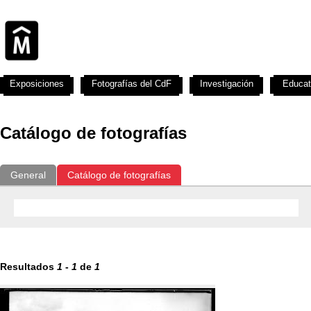
Exposiciones
Fotografías del CdF
Investigación
Educat
Catálogo de fotografías
General
Catálogo de fotografías
Resultados
1
-
1
de
1