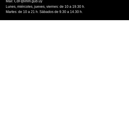
Mail:
CdF@imm.gub.uy
Lunes, miércoles, jueves, viernes: de 10 a 19.30 h.
Martes: de 10 a 21 h. Sábados de 9.30 a 14.30 h.