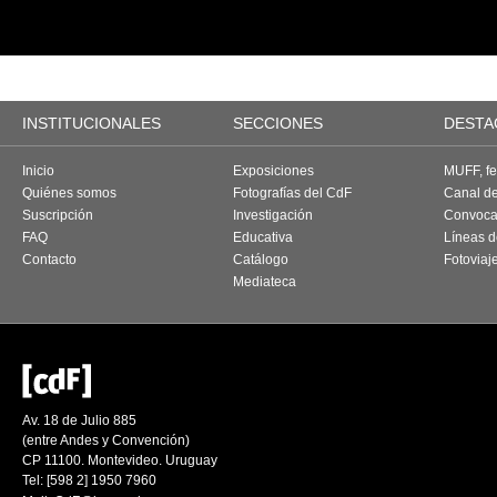
INSTITUCIONALES
SECCIONES
DESTA
Inicio
Exposiciones
MUFF, fes
Quiénes somos
Fotografías del CdF
Canal d
Suscripción
Investigación
Convoca
FAQ
Educativa
Líneas d
Contacto
Catálogo
Fotoviaj
Mediateca
Av. 18 de Julio 885
(entre Andes y Convención)
CP 11100. Montevideo. Uruguay
Tel: [598 2] 1950 7960