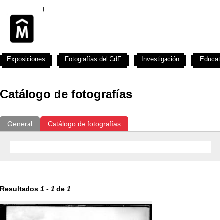
Exposiciones
Fotografías del CdF
Investigación
Educat
Catálogo de fotografías
General
Catálogo de fotografías
Resultados
1
-
1
de
1