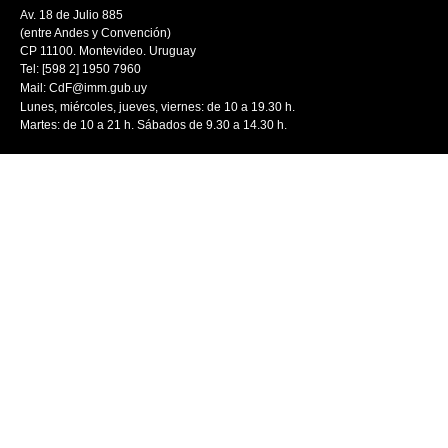
Av. 18 de Julio 885
(entre Andes y Convención)
CP 11100. Montevideo. Uruguay
Tel: [598 2] 1950 7960
Mail:
CdF@imm.gub.uy
Lunes, miércoles, jueves, viernes: de 10 a 19.30 h.
Martes: de 10 a 21 h. Sábados de 9.30 a 14.30 h.