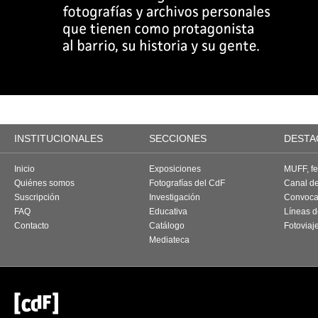
INSTITUCIONALES
SECCIONES
DESTA
Inicio
Exposiciones
MUFF, fes
Quiénes somos
Fotografías del CdF
Canal d
Suscripción
Investigación
Convoca
FAQ
Educativa
Líneas d
Contacto
Catálogo
Fotoviaj
Mediateca