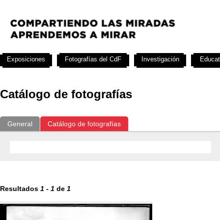
Exposiciones
Fotografías del CdF
Investigación
Educat
Catálogo de fotografías
General
Catálogo de fotografías
Resultados
1
-
1
de
1