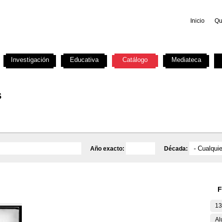
Inicio
Qu
Investigación
Educativa
Catálogo
Mediateca
s
Año exacto:
Década:
F
13
Al