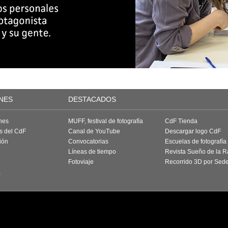
NES
DESTACADOS
nes
MUFF, festival de fotografía
CdF Tienda
as del CdF
Canal de YouTube
Descargar logo CdF
ión
Convocatorias
Escuelas de fotografía
Líneas de tiempo
Revista Sueño de la 
Fotoviaje
Recorrido 3D por Sed
a