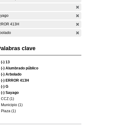
yago
RROR 413H
bolado
alabras clave
(-)
13
(-)
Alumbrado público
(-)
Arbolado
(-)
ERROR 413H
(-)
G
(-)
Sayago
CCZ (1)
Municipio (1)
Plaza (1)