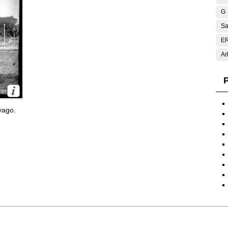
G
Sa
E
Ar
P
yago.