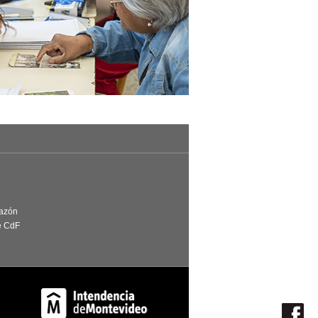
Razón
e CdF