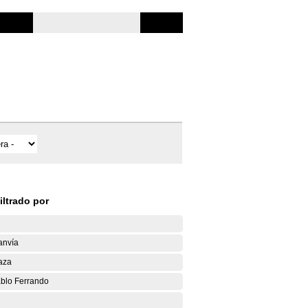
iltrado por
anvía
aza
blo Ferrando