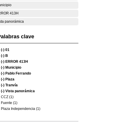
nicipio
RROR 413H
sta panorámica
alabras clave
(-)
01
(-)
B
(-)
ERROR 413H
(-)
Municipio
(-)
Pablo Ferrando
(-)
Plaza
(-)
Tranvía
(-)
Vista panorámica
CCZ (1)
Fuente (1)
Plaza Independencia (1)