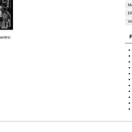
Mu
E
Vi
P
entro: