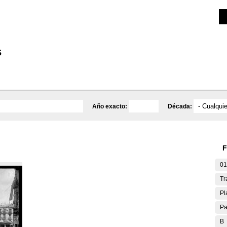
Investigación
Educativa
Catálogo
Mediateca
s
Año exacto:
Década:
F
01
Tr
Pl
Pa
B