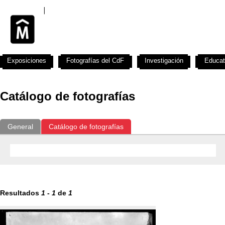
Exposiciones
Fotografías del CdF
Investigación
Educat
Catálogo de fotografías
General
Catálogo de fotografías
Resultados
1
-
1
de
1