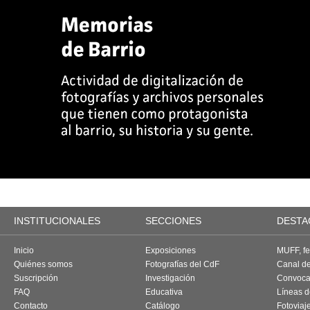
INSTITUCIONALES
SECCIONES
DESTA
Inicio
Exposiciones
MUFF, fes
Quiénes somos
Fotografías del CdF
Canal d
Suscripción
Investigación
Convoca
FAQ
Educativa
Líneas d
Contacto
Catálogo
Fotoviaj