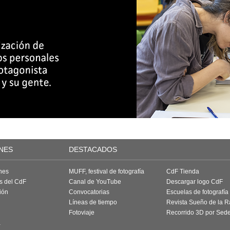
NES
DESTACADOS
nes
MUFF, festival de fotografía
CdF Tienda
as del CdF
Canal de YouTube
Descargar logo CdF
ión
Convocatorias
Escuelas de fotografía
Líneas de tiempo
Revista Sueño de la 
Fotoviaje
Recorrido 3D por Sed
a