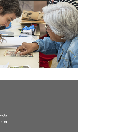
Razón
e CdF