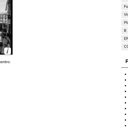
Fu
Vi
Pl
B
E
C
P
entro: