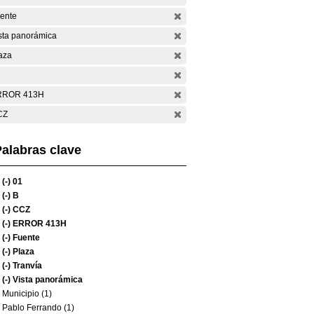
ente
sta panorámica
aza
RROR 413H
CZ
alabras clave
(-)
01
(-)
B
(-)
CCZ
(-)
ERROR 413H
(-)
Fuente
(-)
Plaza
(-)
Tranvía
(-)
Vista panorámica
Municipio (1)
Pablo Ferrando (1)