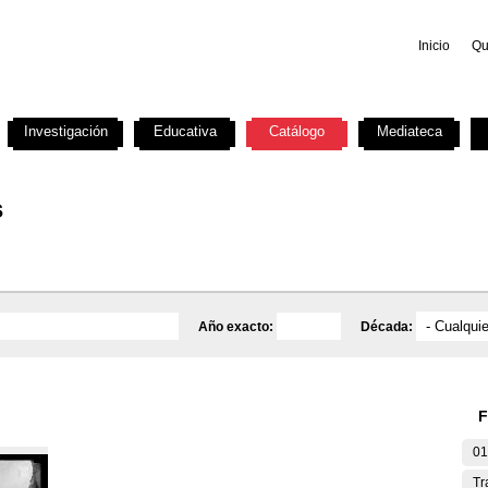
Inicio
Qu
Investigación
Educativa
Catálogo
Mediateca
s
Año exacto:
Década:
F
01
Tr