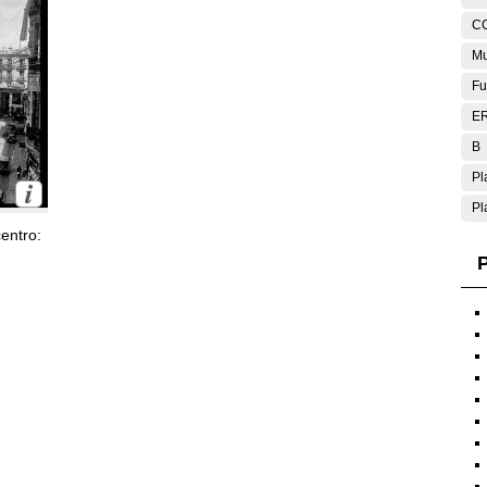
C
Mu
Fu
E
B
Pl
Pl
entro:
P