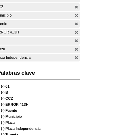
CZ
nicipio
ente
RROR 413H
aza
aza Independencia
alabras clave
(-)
01
(-)
B
(-)
CCZ
(-)
ERROR 413H
(-)
Fuente
(-)
Municipio
(-)
Plaza
(-)
Plaza Independencia
(-)
Tranvía