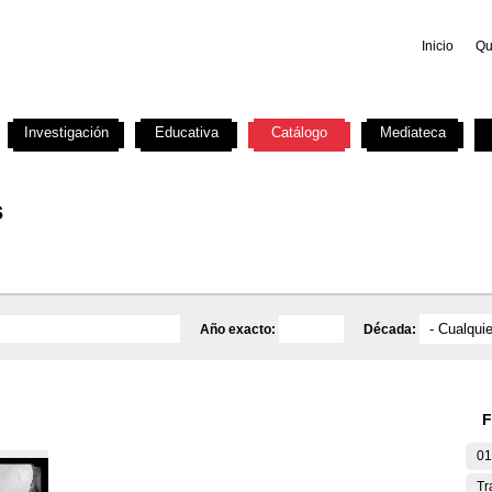
Inicio
Qu
Investigación
Educativa
Catálogo
Mediateca
s
Año exacto:
Década:
F
01
Tr