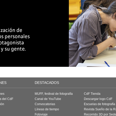
NES
DESTACADOS
nes
MUFF, festival de fotografía
CdF Tienda
as del CdF
Canal de YouTube
Descargar logo CdF
ión
Convocatorias
Escuelas de fotografía
Líneas de tiempo
Revista Sueño de la 
Fotoviaje
Recorrido 3D por Sed