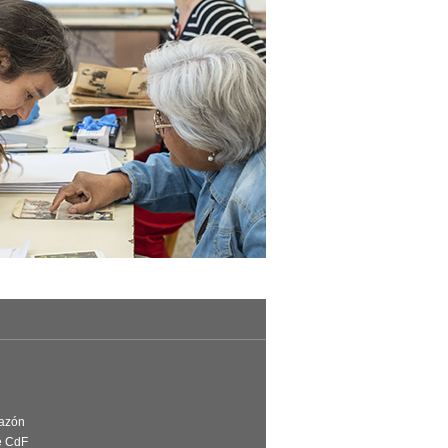
Razón
e CdF