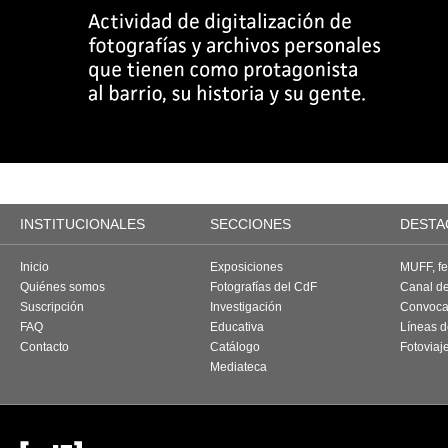
INSTITUCIONALES
SECCIONES
DESTA
Inicio
Exposiciones
MUFF, fes
Quiénes somos
Fotografías del CdF
Canal d
Suscripción
Investigación
Convoca
FAQ
Educativa
Líneas d
Contacto
Catálogo
Fotoviaj
Mediateca