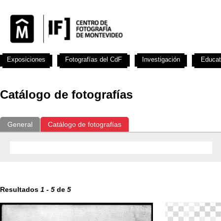
Exposiciones
Fotografías del CdF
Investigación
Educat
Catálogo de fotografías
General
Catálogo de fotografías
Resultados
1
-
5
de
5