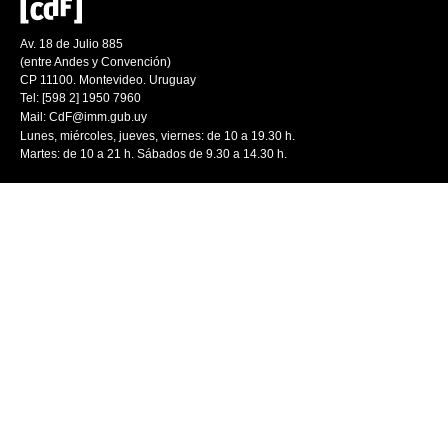
Av. 18 de Julio 885
(entre Andes y Convención)
CP 11100. Montevideo. Uruguay
Tel: [598 2] 1950 7960
Mail:
CdF@imm.gub.uy
Lunes, miércoles, jueves, viernes: de 10 a 19.30 h.
Martes: de 10 a 21 h. Sábados de 9.30 a 14.30 h.