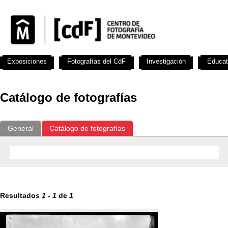
Exposiciones
Fotografías del CdF
Investigación
Educat
Catálogo de fotografías
General
Catálogo de fotografías
Resultados
1
-
1
de
1