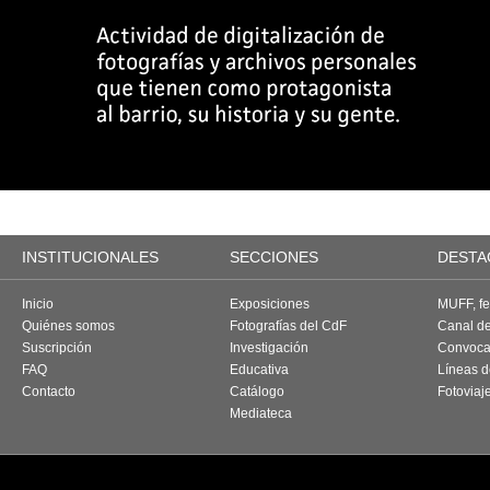
INSTITUCIONALES
SECCIONES
DESTA
Inicio
Exposiciones
MUFF, fes
Quiénes somos
Fotografías del CdF
Canal d
Suscripción
Investigación
Convoca
FAQ
Educativa
Líneas d
Contacto
Catálogo
Fotoviaj
Mediateca