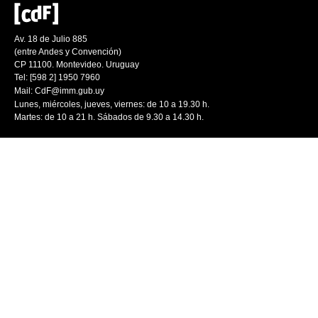
Av. 18 de Julio 885
(entre Andes y Convención)
CP 11100. Montevideo. Uruguay
Tel: [598 2] 1950 7960
Mail:
CdF@imm.gub.uy
Lunes, miércoles, jueves, viernes: de 10 a 19.30 h.
Martes: de 10 a 21 h. Sábados de 9.30 a 14.30 h.