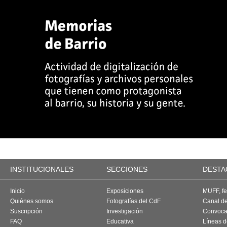
INSTITUCIONALES
SECCIONES
DESTA
Inicio
Exposiciones
MUFF, fes
Quiénes somos
Fotografías del CdF
Canal d
Suscripción
Investigación
Convoca
FAQ
Educativa
Líneas d