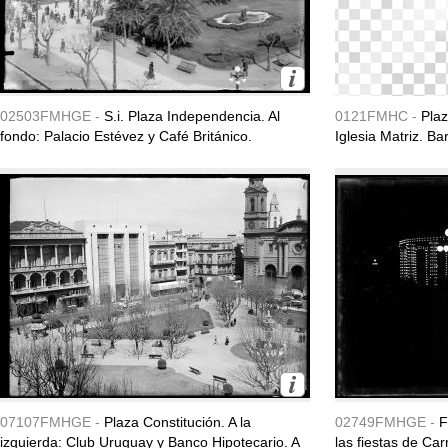
02503FMHGE -
S.i. Plaza Independencia. Al
0121FMHC -
Plaz
fondo: Palacio Estévez y Café Británico.
Iglesia Matriz. Ba
07107FMHGE -
Plaza Constitución. A la
02749FMHGE -
F
izquierda: Club Uruguay y Banco Hipotecario. A
las fiestas de Ca