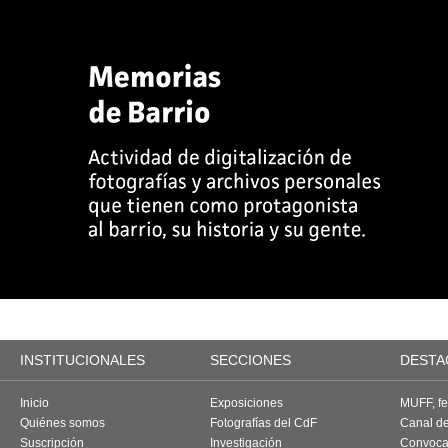
INSTITUCIONALES
SECCIONES
DESTA
Inicio
Exposiciones
MUFF, fes
Quiénes somos
Fotografías del CdF
Canal d
Suscripción
Investigación
Convoca