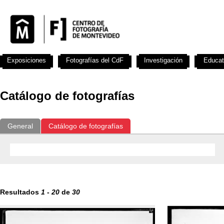
Exposiciones
Fotografías del CdF
Investigación
Educat
Catálogo de fotografías
General
Catálogo de fotografías
Resultados
1
-
20
de
30