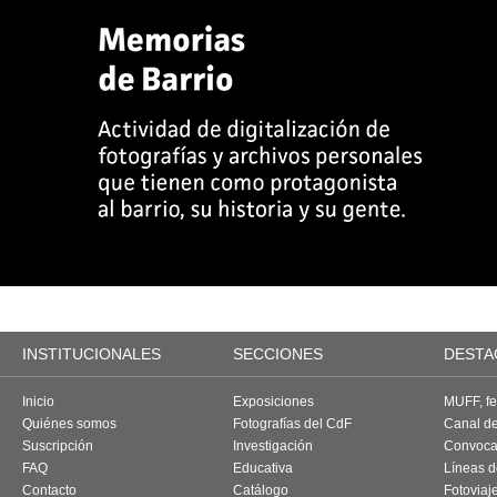
INSTITUCIONALES
SECCIONES
DESTA
Inicio
Exposiciones
MUFF, fes
Quiénes somos
Fotografías del CdF
Canal d
Suscripción
Investigación
Convoca
FAQ
Educativa
Líneas d
Contacto
Catálogo
Fotoviaj