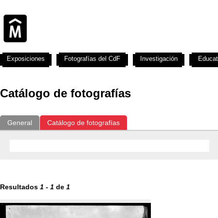
Exposiciones
Fotografías del CdF
Investigación
Educat
Catálogo de fotografías
General
Catálogo de fotografías
Resultados
1
-
1
de
1