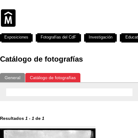
Exposiciones
Fotografías del CdF
Investigación
Educat
Catálogo de fotografías
General
Catálogo de fotografías
Resultados
1
-
1
de
1