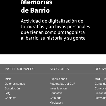
INSTITUCIONALES
SECCIONES
DESTA
Inicio
Exposiciones
MUFF, fes
Quiénes somos
Fotografías del CdF
Canal d
Suscripción
Investigación
Convoca
FAQ
Educativa
Líneas d
Contacto
Catálogo
Fotoviaj
Mediateca