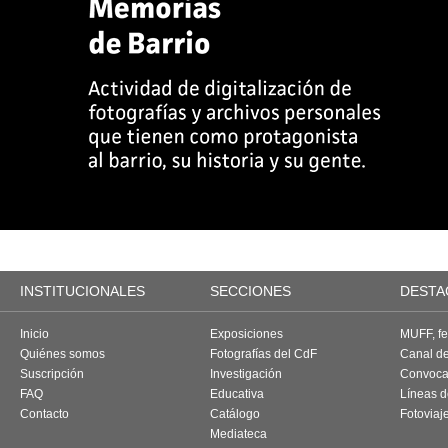
INSTITUCIONALES
SECCIONES
DESTA
Inicio
Exposiciones
MUFF, fes
Quiénes somos
Fotografías del CdF
Canal d
Suscripción
Investigación
Convoca
FAQ
Educativa
Líneas d
Contacto
Catálogo
Fotoviaj
Mediateca