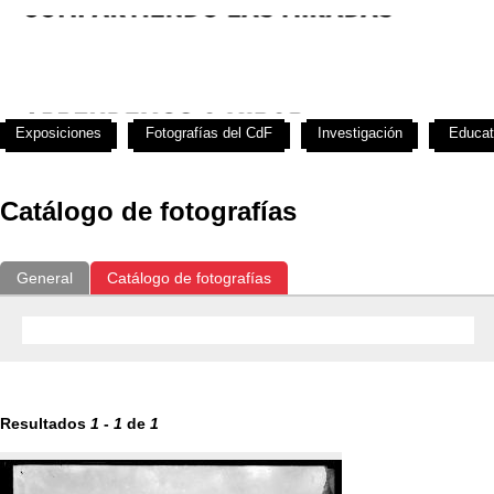
Exposiciones
Fotografías del CdF
Investigación
Educat
Catálogo de fotografías
General
Catálogo de fotografías
Resultados
1
-
1
de
1