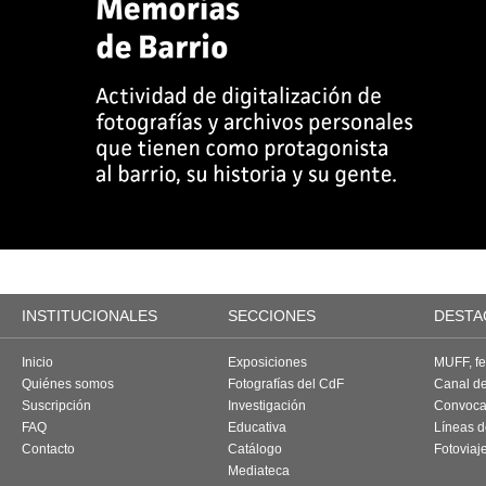
INSTITUCIONALES
SECCIONES
DESTA
Inicio
Exposiciones
MUFF, fes
Quiénes somos
Fotografías del CdF
Canal d
Suscripción
Investigación
Convoca
FAQ
Educativa
Líneas d
Contacto
Catálogo
Fotoviaj
Mediateca