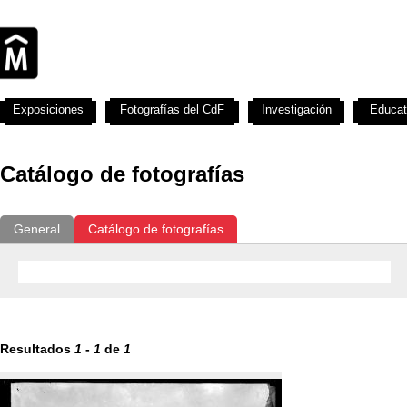
Exposiciones
Fotografías del CdF
Investigación
Educat
Catálogo de fotografías
General
Catálogo de fotografías
Resultados
1
-
1
de
1