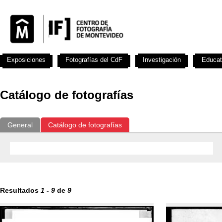
Exposiciones
Fotografías del CdF
Investigación
Educat
Catálogo de fotografías
General
Catálogo de fotografías
Resultados
1
-
9
de
9