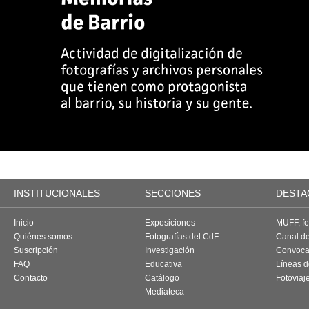
INSTITUCIONALES
SECCIONES
DESTA
Inicio
Exposiciones
MUFF, fes
Quiénes somos
Fotografías del CdF
Canal d
Suscripción
Investigación
Convoca
FAQ
Educativa
Líneas d
Contacto
Catálogo
Fotoviaj
Mediateca