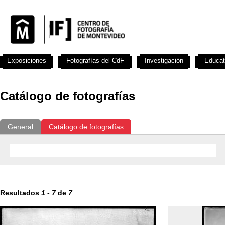
Exposiciones
Fotografías del CdF
Investigación
Educat
Catálogo de fotografías
General
Catálogo de fotografías
Resultados
1
-
7
de
7