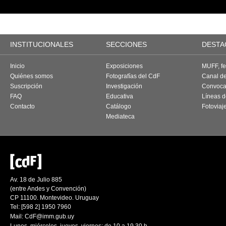
INSTITUCIONALES
SECCIONES
DESTA
Inicio
Exposiciones
MUFF, fes
Quiénes somos
Fotografías del CdF
Canal d
Suscripción
Investigación
Convoca
FAQ
Educativa
Líneas d
Contacto
Catálogo
Fotoviaj
Mediateca
Av. 18 de Julio 885
(entre Andes y Convención)
CP 11100. Montevideo. Uruguay
Tel: [598 2] 1950 7960
Mail:
CdF@imm.gub.uy