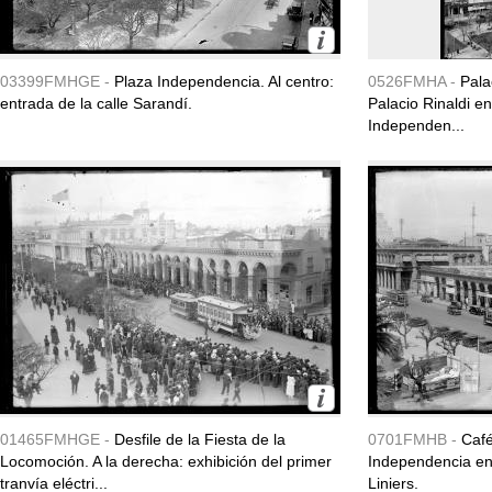
03399FMHGE -
Plaza Independencia. Al centro:
0526FMHA -
Pala
entrada de la calle Sarandí.
Palacio Rinaldi e
Independen...
01465FMHGE -
Desfile de la Fiesta de la
0701FMHB -
Café
Locomoción. A la derecha: exhibición del primer
Independencia ent
tranvía eléctri...
Liniers.