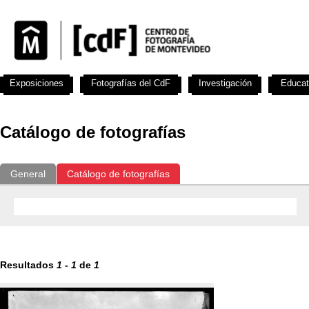
Exposiciones
Fotografías del CdF
Investigación
Educat
Catálogo de fotografías
General
Catálogo de fotografías
Resultados
1
-
1
de
1