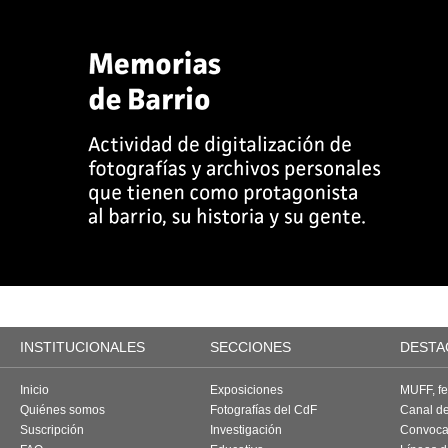
INSTITUCIONALES
SECCIONES
DESTA
Inicio
Exposiciones
MUFF, fes
Quiénes somos
Fotografías del CdF
Canal d
Suscripción
Investigación
Convoca