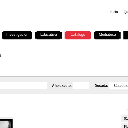
Inicio
Qu
Investigación
Educativa
Catálogo
Mediateca
s
Año exacto:
Década:
F
01
Pl