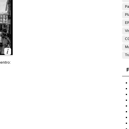
Pa
Pl
E
Vi
C
Mu
Tr
entro:
P