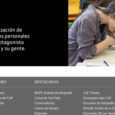
NES
DESTACADOS
nes
MUFF, festival de fotografía
CdF Tienda
as del CdF
Canal de YouTube
Descargar logo CdF
ión
Convocatorias
Escuelas de fotografía
Líneas de tiempo
Revista Sueño de la 
Fotoviaje
Recorrido 3D por Sed