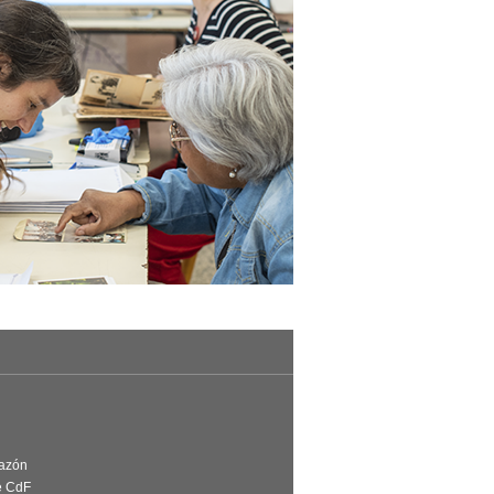
Razón
e CdF