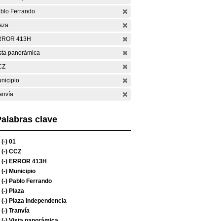
blo Ferrando
aza
RROR 413H
sta panorámica
CZ
nicipio
anvía
alabras clave
(-)
01
(-)
CCZ
(-)
ERROR 413H
(-)
Municipio
(-)
Pablo Ferrando
(-)
Plaza
(-)
Plaza Independencia
(-)
Tranvía
(-)
Vista panorámica