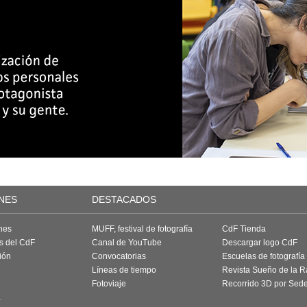
NES
DESTACADOS
nes
MUFF, festival de fotografía
CdF Tienda
as del CdF
Canal de YouTube
Descargar logo CdF
ión
Convocatorias
Escuelas de fotografía
Líneas de tiempo
Revista Sueño de la 
Fotoviaje
Recorrido 3D por Sed
a