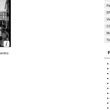
Pa
E
Vi
C
Mu
Tr
P
entro: