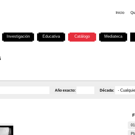
Inicio
Qu
Investigación
Educativa
Catálogo
Mediateca
s
Año exacto:
Década:
F
01
Pl