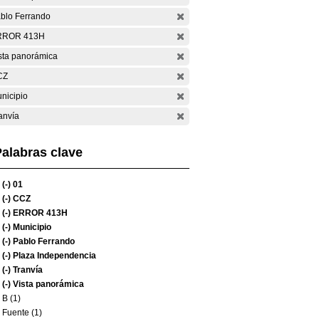
blo Ferrando
RROR 413H
sta panorámica
CZ
nicipio
anvía
alabras clave
(-)
01
(-)
CCZ
(-)
ERROR 413H
(-)
Municipio
(-)
Pablo Ferrando
(-)
Plaza Independencia
(-)
Tranvía
(-)
Vista panorámica
B (1)
Fuente (1)