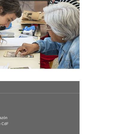
Razón
e CdF