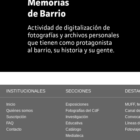
INSTITUCIONALES
SECCIONES
DESTA
Inicio
Exposiciones
MUFF, fes
Quiénes somos
Fotografías del CdF
Canal d
Suscripción
Investigación
Convoca
FAQ
Educativa
Líneas d
Contacto
Catálogo
Fotoviaj
Mediateca