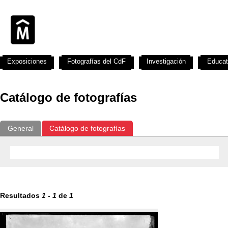
Exposiciones
Fotografías del CdF
Investigación
Educat
Catálogo de fotografías
General
Catálogo de fotografías
Resultados
1
-
1
de
1