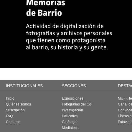
INSTITUCIONALES
SECCIONES
DESTA
Inicio
Exposiciones
MUFF, fes
Quiénes somos
Fotografías del CdF
Canal d
Suscripción
Investigación
Convoca
FAQ
Educativa
Líneas d
Contacto
Catálogo
Fotoviaj
Mediateca