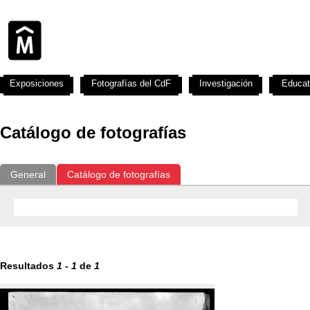
Exposiciones
Fotografías del CdF
Investigación
Educat
Catálogo de fotografías
General
Catálogo de fotografías
Resultados
1
-
1
de
1