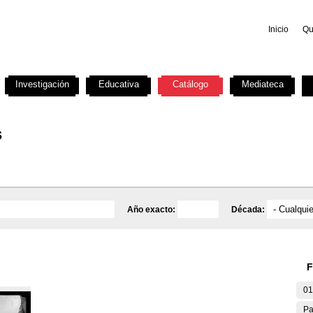
Inicio
Qu
Investigación
Educativa
Catálogo
Mediateca
s
Año exacto:
Década:
F
01
Pa