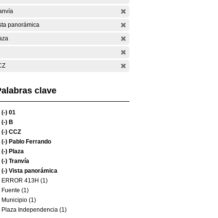
anvía
sta panorámica
aza
CZ
alabras clave
(-)
01
(-)
B
(-)
CCZ
(-)
Pablo Ferrando
(-)
Plaza
(-)
Tranvía
(-)
Vista panorámica
ERROR 413H (1)
Fuente (1)
Municipio (1)
Plaza Independencia (1)