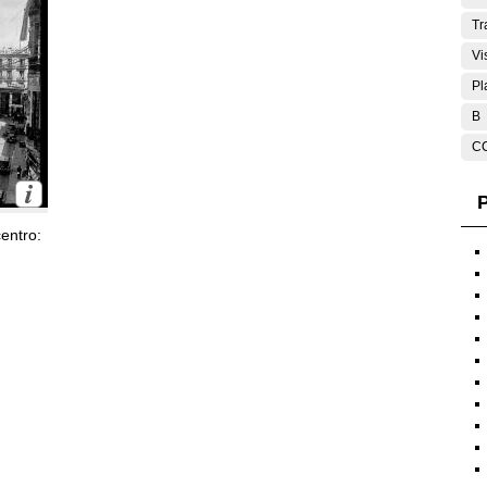
Tr
Vi
Pl
B
C
P
entro: