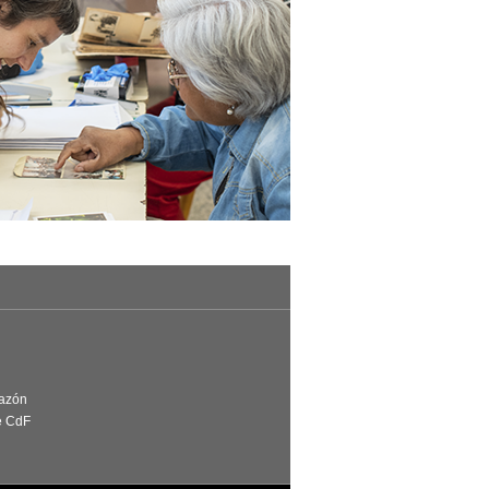
Razón
e CdF