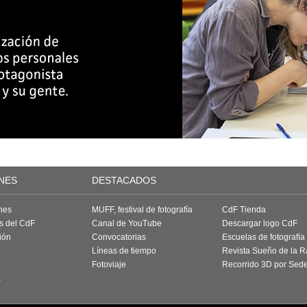
NES
DESTACADOS
nes
MUFF, festival de fotografía
CdF Tienda
as del CdF
Canal de YouTube
Descargar logo CdF
ión
Convocatorias
Escuelas de fotografía
Líneas de tiempo
Revista Sueño de la 
Fotoviaje
Recorrido 3D por Sed
a