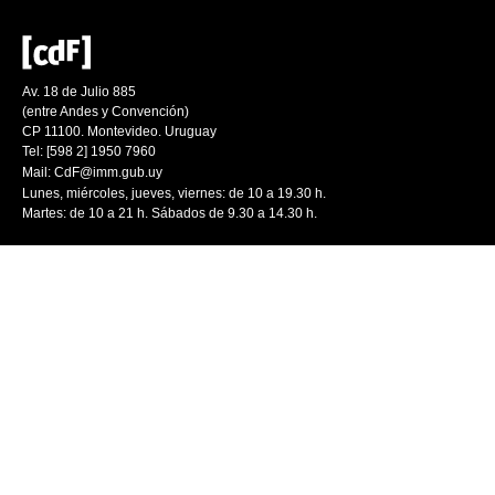
Av. 18 de Julio 885
(entre Andes y Convención)
CP 11100. Montevideo. Uruguay
Tel: [598 2] 1950 7960
Mail:
CdF@imm.gub.uy
Lunes, miércoles, jueves, viernes: de 10 a 19.30 h.
Martes: de 10 a 21 h. Sábados de 9.30 a 14.30 h.