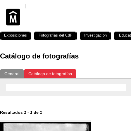
Exposiciones
Fotografías del CdF
Investigación
Educat
Catálogo de fotografías
General
Catálogo de fotografías
Resultados
1
-
1
de
1