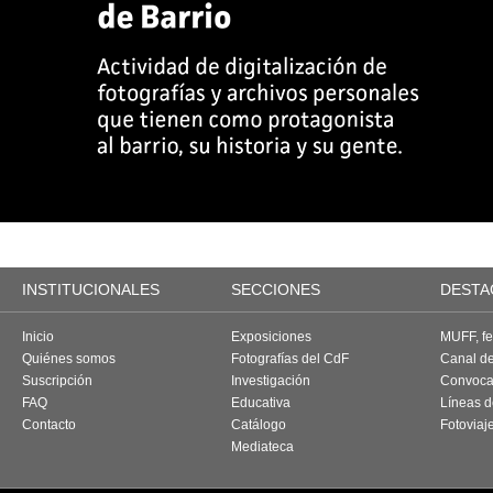
INSTITUCIONALES
SECCIONES
DESTA
Inicio
Exposiciones
MUFF, fes
Quiénes somos
Fotografías del CdF
Canal d
Suscripción
Investigación
Convoca
FAQ
Educativa
Líneas d
Contacto
Catálogo
Fotoviaj
Mediateca