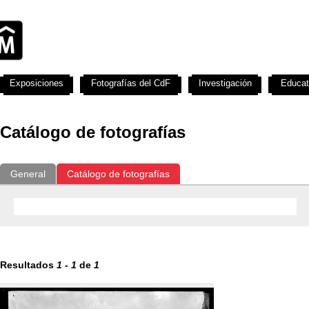
Exposiciones
Fotografías del CdF
Investigación
Educat
Catálogo de fotografías
General
Catálogo de fotografías
Resultados
1
-
1
de
1