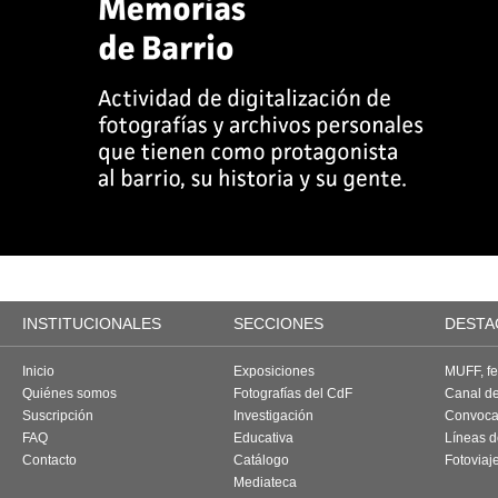
INSTITUCIONALES
SECCIONES
DESTA
Inicio
Exposiciones
MUFF, fes
Quiénes somos
Fotografías del CdF
Canal d
Suscripción
Investigación
Convoca
FAQ
Educativa
Líneas d
Contacto
Catálogo
Fotoviaj
Mediateca