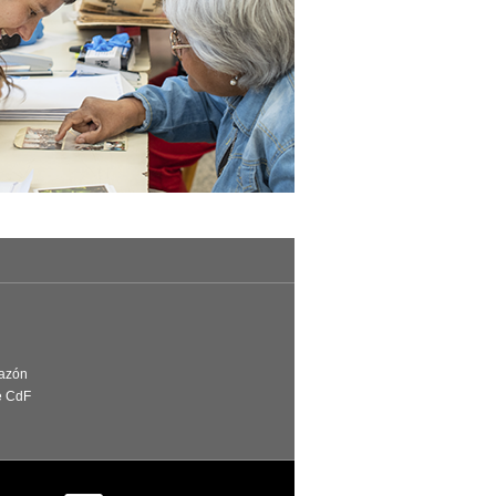
Razón
e CdF