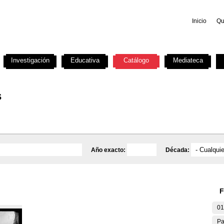
Inicio
Qu
Investigación
Educativa
Catálogo
Mediateca
s
Año exacto:
Década:
F
01
Pa