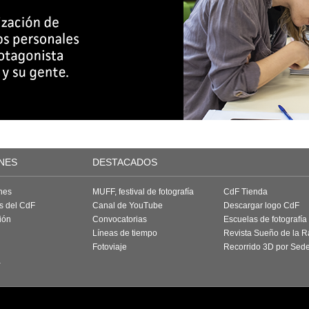
NES
DESTACADOS
nes
MUFF, festival de fotografía
CdF Tienda
as del CdF
Canal de YouTube
Descargar logo CdF
ión
Convocatorias
Escuelas de fotografía
Líneas de tiempo
Revista Sueño de la 
Fotoviaje
Recorrido 3D por Sed
a