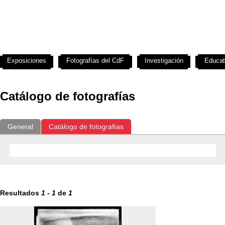
Exposiciones
Fotografías del CdF
Investigación
Educat
Catálogo de fotografías
General
Catálogo de fotografías
Resultados
1
-
1
de
1