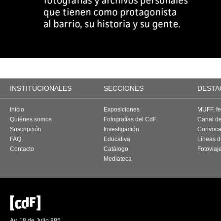
INSTITUCIONALES
SECCIONES
DESTA
Inicio
Exposiciones
MUFF, fes
Quiénes somos
Fotografías del CdF
Canal d
Suscripción
Investigación
Convoca
FAQ
Educativa
Líneas d
Contacto
Catálogo
Fotoviaj
Mediateca
Av. 18 de Julio 885