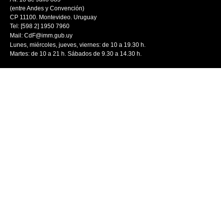
(entre Andes y Convención)
CP 11100. Montevideo. Uruguay
Tel: [598 2] 1950 7960
Mail:
CdF@imm.gub.uy
Lunes, miércoles, jueves, viernes: de 10 a 19.30 h.
Martes: de 10 a 21 h. Sábados de 9.30 a 14.30 h.