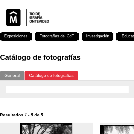
Exposiciones
Fotografías del CdF
Investigación
Educat
Catálogo de fotografías
General
Catálogo de fotografías
Resultados
1
-
5
de
5