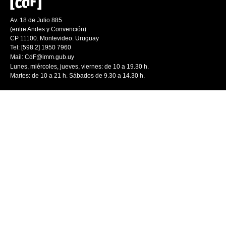
Av. 18 de Julio 885
(entre Andes y Convención)
CP 11100. Montevideo. Uruguay
Tel: [598 2] 1950 7960
Mail:
CdF@imm.gub.uy
Lunes, miércoles, jueves, viernes: de 10 a 19.30 h.
Martes: de 10 a 21 h. Sábados de 9.30 a 14.30 h.