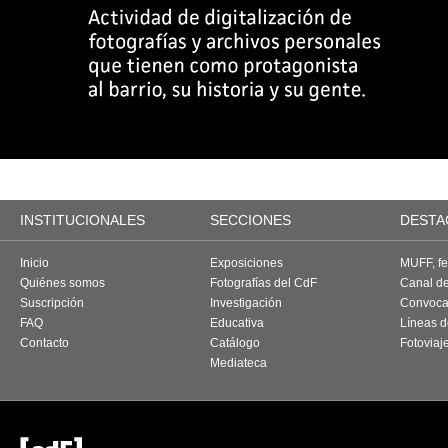
INSTITUCIONALES
SECCIONES
DESTA
Inicio
Exposiciones
MUFF, fes
Quiénes somos
Fotografías del CdF
Canal d
Suscripción
Investigación
Convoca
FAQ
Educativa
Líneas d
Contacto
Catálogo
Fotoviaj
Mediateca