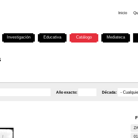
Inicio
Qu
Investigación
Educativa
Catálogo
Mediateca
s
Año exacto:
Década:
F
ZA
01