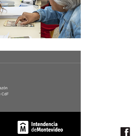
Razón
e CdF