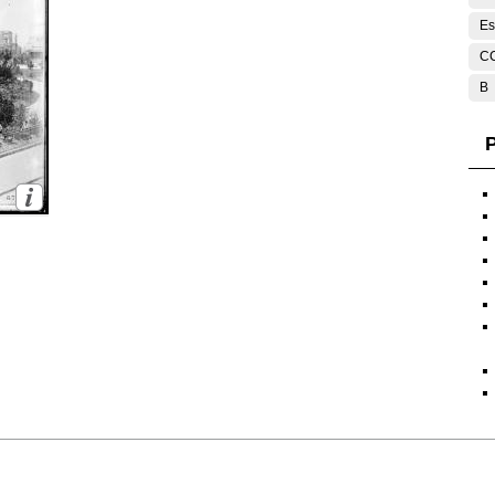
Es
C
B
P