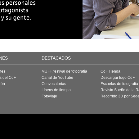
NES
DESTACADOS
nes
MUFF, festival de fotografía
CdF Tienda
as del CdF
Canal de YouTube
Descargar logo CdF
ión
Convocatorias
Escuelas de fotografía
Líneas de tiempo
Revista Sueño de la 
Fotoviaje
Recorrido 3D por Sed
a