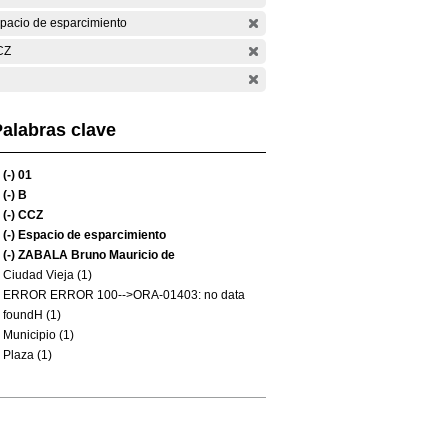
pacio de esparcimiento
CZ
alabras clave
(-)
01
(-)
B
(-)
CCZ
(-)
Espacio de esparcimiento
(-)
ZABALA Bruno Mauricio de
Ciudad Vieja (1)
ERROR ERROR 100-->ORA-01403: no data
foundH (1)
Municipio (1)
Plaza (1)