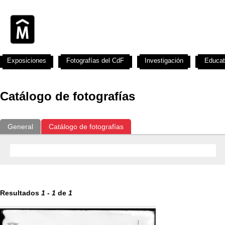
Exposiciones
Fotografías del CdF
Investigación
Educat
Catálogo de fotografías
General
Catálogo de fotografías
Resultados
1
-
1
de
1