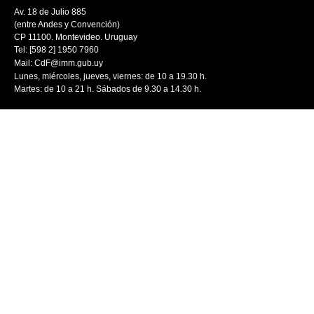
Av. 18 de Julio 885
(entre Andes y Convención)
CP 11100. Montevideo. Uruguay
Tel: [598 2] 1950 7960
Mail:
CdF@imm.gub.uy
Lunes, miércoles, jueves, viernes: de 10 a 19.30 h.
Martes: de 10 a 21 h. Sábados de 9.30 a 14.30 h.