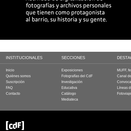
INSTITUCIONALES
SECCIONES
DESTA
Inicio
Exposiciones
MUFF, fes
Quiénes somos
Fotografías del CdF
Canal d
Suscripción
Investigación
Convoca
FAQ
Educativa
Líneas d
Contacto
Catálogo
Fotoviaj
Mediateca