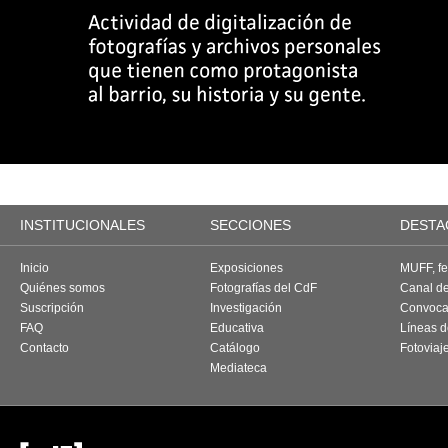
INSTITUCIONALES
SECCIONES
DESTA
Inicio
Exposiciones
MUFF, fes
Quiénes somos
Fotografías del CdF
Canal d
Suscripción
Investigación
Convoca
FAQ
Educativa
Líneas d
Contacto
Catálogo
Fotoviaj
Mediateca