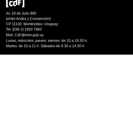
Av. 18 de Julio 885
(entre Andes y Convención)
CP 11100. Montevideo. Uruguay
Tel: [598 2] 1950 7960
Mail:
CdF@imm.gub.uy
Lunes, miércoles, jueves, viernes: de 10 a 19.30 h.
Martes: de 10 a 21 h. Sábados de 9.30 a 14.30 h.