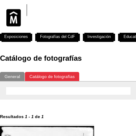
Exposiciones
Fotografías del CdF
Investigación
Educat
Catálogo de fotografías
General
Catálogo de fotografías
Resultados
1
-
1
de
1