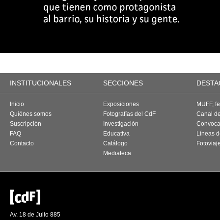
INSTITUCIONALES
SECCIONES
DESTA
Inicio
Exposiciones
MUFF, fes
Quiénes somos
Fotografías del CdF
Canal d
Suscripción
Investigación
Convoca
FAQ
Educativa
Líneas d
Contacto
Catálogo
Fotoviaj
Mediateca
Av. 18 de Julio 885