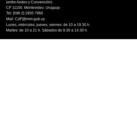
(entre Andes y Convención)
CP 11100. Montevideo. Uruguay
Tel: [598 2] 1950 7960
Mail:
CdF@imm.gub.uy
Lunes, miércoles, jueves, viernes: de 10 a 19.30 h.
Martes: de 10 a 21 h. Sábados de 9.30 a 14.30 h.