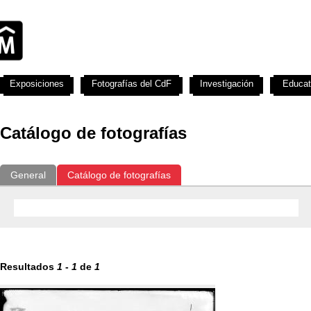
Exposiciones
Fotografías del CdF
Investigación
Educat
Catálogo de fotografías
General
Catálogo de fotografías
Resultados
1
-
1
de
1