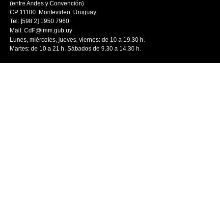
(entre Andes y Convención)
CP 11100. Montevideo. Uruguay
Tel: [598 2] 1950 7960
Mail:
CdF@imm.gub.uy
Lunes, miércoles, jueves, viernes: de 10 a 19.30 h.
Martes: de 10 a 21 h. Sábados de 9.30 a 14.30 h.