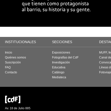
INSTITUCIONALES
SECCIONES
DESTA
Inicio
Exposiciones
MUFF, fes
Quiénes somos
Fotografías del CdF
Canal d
Suscripción
Investigación
Convoca
FAQ
Educativa
Líneas d
Contacto
Catálogo
Fotoviaj
Mediateca
Av. 18 de Julio 885