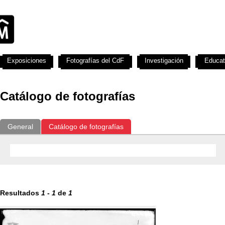
Exposiciones
Fotografías del CdF
Investigación
Educat
Catálogo de fotografías
General
Catálogo de fotografías
Resultados
1
-
1
de
1