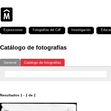
Exposiciones
Fotografías del CdF
Investigación
Educat
Catálogo de fotografías
General
Catálogo de fotografías
Resultados
1
-
1
de
1