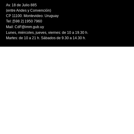
Av. 18 de Julio 885
(entre Andes y Convención)
CP 11100. Montevideo. Uruguay
Tel: [598 2] 1950 7960
Mail:
CdF@imm.gub.uy
Lunes, miércoles, jueves, viernes: de 10 a 19.30 h.
Martes: de 10 a 21 h. Sábados de 9.30 a 14.30 h.