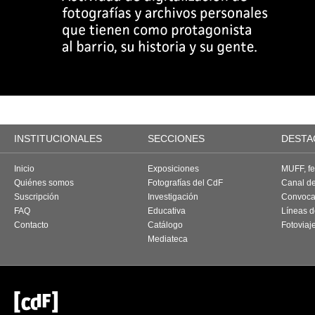
INSTITUCIONALES
SECCIONES
DESTA
Inicio
Exposiciones
MUFF, fes
Quiénes somos
Fotografías del CdF
Canal d
Suscripción
Investigación
Convoca
FAQ
Educativa
Líneas d
Contacto
Catálogo
Fotoviaj
Mediateca