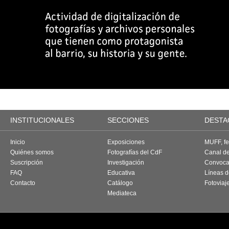
INSTITUCIONALES
SECCIONES
DESTA
Inicio
Exposiciones
MUFF, fes
Quiénes somos
Fotografías del CdF
Canal d
Suscripción
Investigación
Convoca
FAQ
Educativa
Líneas d
Contacto
Catálogo
Fotoviaj
Mediateca