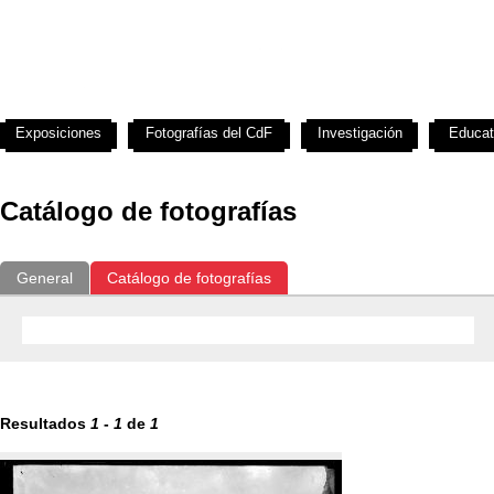
Exposiciones
Fotografías del CdF
Investigación
Educat
Catálogo de fotografías
General
Catálogo de fotografías
Resultados
1
-
1
de
1