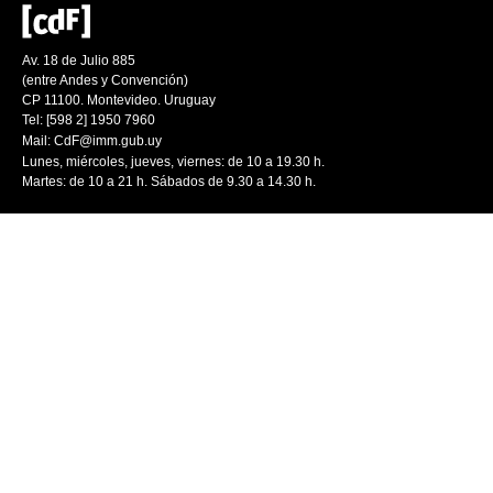
Av. 18 de Julio 885
(entre Andes y Convención)
CP 11100. Montevideo. Uruguay
Tel: [598 2] 1950 7960
Mail:
CdF@imm.gub.uy
Lunes, miércoles, jueves, viernes: de 10 a 19.30 h.
Martes: de 10 a 21 h. Sábados de 9.30 a 14.30 h.