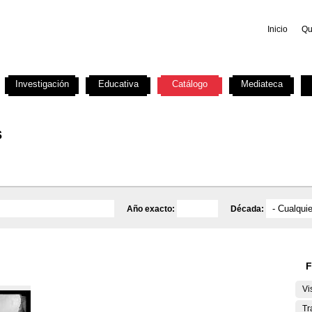
Inicio
Qu
Investigación
Educativa
Catálogo
Mediateca
s
Año exacto:
Década:
F
Vi
Tr