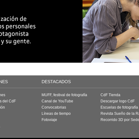
NES
DESTACADOS
nes
MUFF, festival de fotografía
CdF Tienda
as del CdF
Canal de YouTube
Descargar logo CdF
ión
Convocatorias
Escuelas de fotografía
Líneas de tiempo
Revista Sueño de la 
Fotoviaje
Recorrido 3D por Sed
a