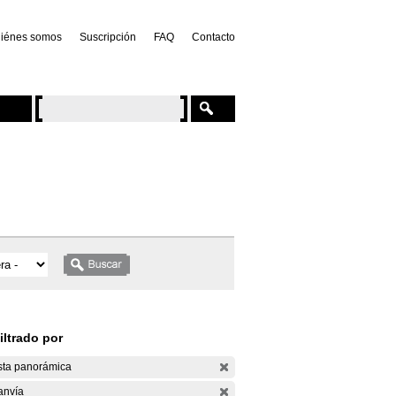
iénes somos
Suscripción
FAQ
Contacto
iltrado por
sta panorámica
anvía