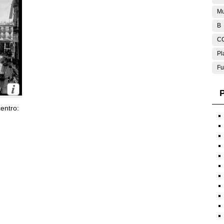
Mu
B
C
Pl
Fu
P
entro: