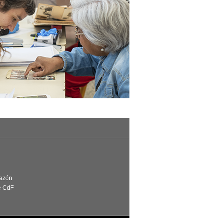
Razón
e CdF