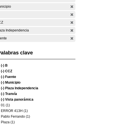
nicipio
CZ
aza Independencia
ente
alabras clave
(-)
B
(-)
CCZ
(-)
Fuente
(-)
Municipio
(-)
Plaza Independencia
(-)
Tranvía
(-)
Vista panorámica
01 (1)
ERROR 413H (1)
Pablo Ferrando (1)
Plaza (1)