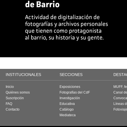
INSTITUCIONALES
SECCIONES
DESTA
Inicio
Exposiciones
MUFF, fes
Quiénes somos
Fotografías del CdF
Canal d
Suscripción
Investigación
Convoca
FAQ
Educativa
Líneas d
Contacto
Catálogo
Fotoviaj
Mediateca