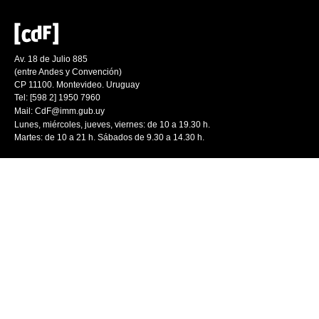
Av. 18 de Julio 885
(entre Andes y Convención)
CP 11100. Montevideo. Uruguay
Tel: [598 2] 1950 7960
Mail:
CdF@imm.gub.uy
Lunes, miércoles, jueves, viernes: de 10 a 19.30 h.
Martes: de 10 a 21 h. Sábados de 9.30 a 14.30 h.